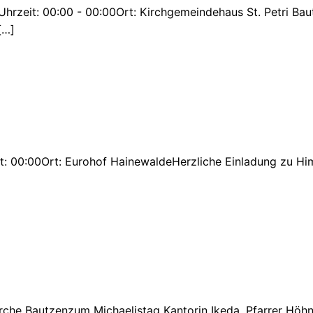
rzeit: 00:00 - 00:00Ort: Kirchgemeindehaus St. Petri Bautz
[…]
: 00:00Ort: Eurohof HainewaldeHerzliche Einladung zu Him
rche Bautzenzum Michaelistag Kantorin Ikeda, Pfarrer Höhn